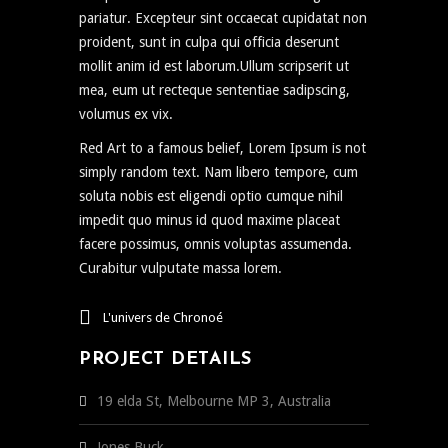
pariatur. Excepteur sint occaecat cupidatat non
proident, sunt in culpa qui officia deserunt
mollit anim id est laborum.Ullum scripserit ut
mea, eum ut recteque sententiae sadipscing,
volumus ex vix.
Red Art to a famous belief, Lorem Ipsum is not
simply random text. Nam libero tempore, cum
soluta nobis est eligendi optio cumque nihil
impedit quo minus id quod maxime placeat
facere possimus, omnis voluptas assumenda.
Curabitur vulputate massa lorem.
L'univers de Chronoé
PROJECT DETAILS
19 elda St, Melbourne MP 3, Australia
Jones Buck