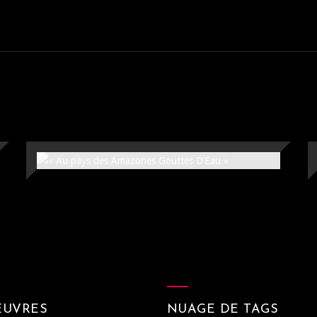
« AU PAYS DES AMAZONES
GOUTTES D’EAU »
81x100cm
ŒUVRES
NUAGE DE TAGS