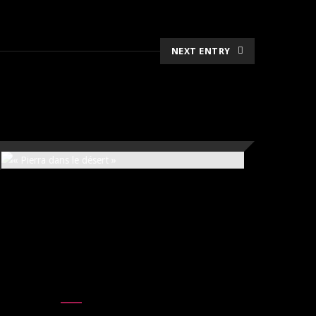
NEXT ENTRY
« PIERRA DANS LE DÉSERT »
120x120cm