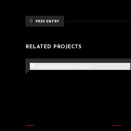
PREV ENTRY
RELATED PROJECTS
« ELIXIA ET LE CHAUDRON
MAGIQUE »
120x120cm